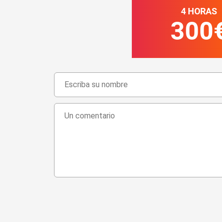
4 HORAS
300