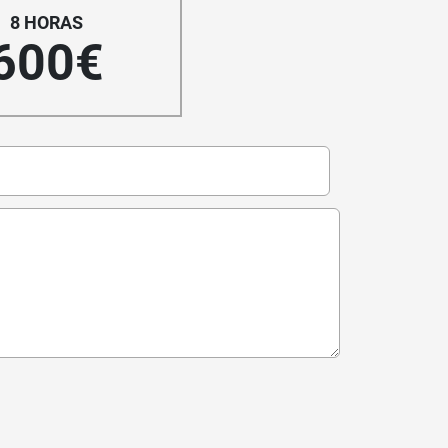
8 HORAS
600€