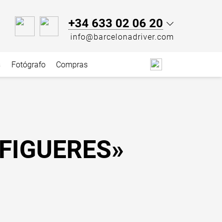
+34 633 02 06 20
info@barcelonadriver.com
s
Fotógrafo
Compras
FIGUERES»