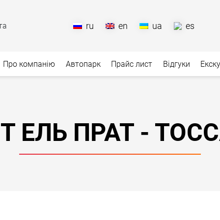
ru
en
ua
es
та
Про компанію
Автопарк
Прайс лист
Відгуки
Екску
 ЕЛЬ ПРАТ - ТОС