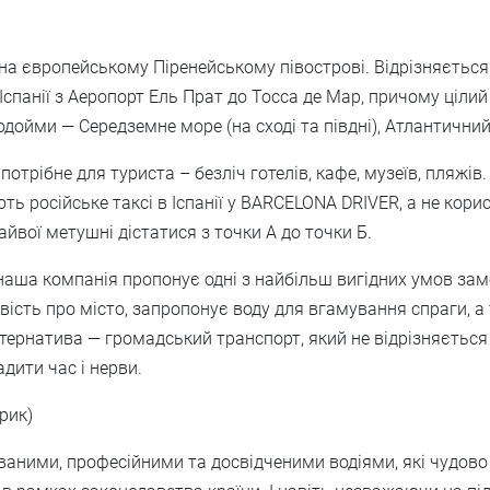
 на європейському Піренейському півострові. Відрізняєтьс
спанії з Аеропорт Ель Прат до Тосса де Мар, причому цілий
ойми — Середземне море (на сході та півдні), Атлантичний о
що потрібне для туриста – безліч готелів, кафе, музеїв, пля
ть російське таксі в Іспанії у BARCELONA DRIVER, а не ко
вої метушні дістатися з точки А до точки Б.
і наша компанія пропонує одні з найбільш вигідних умов з
овість про місто, запропонує воду для вгамування спраги, 
ьтернатива — громадський транспорт, який не відрізняєтьс
дити час і нерви.
рик)
ними, професійними та досвідченими водіями, які чудово в