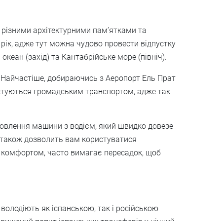
я різними архітектурними пам’ятками та
 рік, адже тут можна чудово провести відпустку
кеан (захід) та Кантабрійське море (північ).
жів. Найчастіше, добираючись з Аеропорт Ель Прат
ристуються громадським транспортом, адже так
амовлення машини з водієм, який швидко довезе
а також дозволить вам користуватися
я комфортом, часто вимагає пересадок, щоб
олодіють як іспанською, так і російською