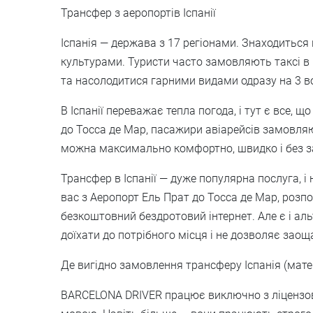
Трансфер з аеропортів Іспанії
Іспанія — держава з 17 регіонами. Знаходиться
культурами. Туристи часто замовляють таксі в І
та насолодитися гарними видами одразу на 3 вод
В Іспанії переважає тепла погода, і тут є все, 
до Тосса де Мар, пасажири авіарейсів замовляю
можна максимально комфортно, швидко і без зай
Трансфер в Іспанії — дуже популярна послуга, 
вас з Аеропорт Ель Прат до Тосса де Мар, розп
безкоштовний бездротовий інтернет. Але є і ал
доїхати до потрібного місця і не дозволяє заоща
Де вигідно замовлення трансферу Іспанія (мате
BARCELONA DRIVER працює виключно з ліцензова