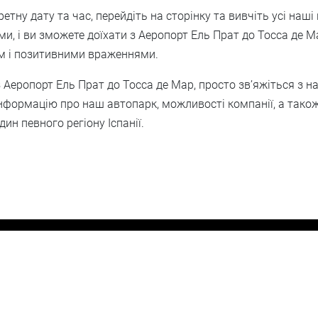
ну дату та час, перейдіть на сторінку та вивчіть усі наші
ами, і ви зможете доїхати з Аеропорт Ель Прат до Тосса де
м і позитивними враженнями.
з Аеропорт Ель Прат до Тосса де Мар, просто зв’яжіться з 
формацію про наш автопарк, можливості компанії, а тако
ин певного регіону Іспанії.
втопарк
Прайс лист
Відгуки
Екскурсії
Фото
ver - трансфери та екскурсії