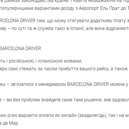
 рамках законодавства країни. І навіть незважаючи на пі
йпопулярнішими варіантами доїзду з Аеропорт Ель Прат до 
ARCELONA DRIVER тим, що можу стягувати додаткову плату за
ер – по суті та ж служба таксі в Іспанії, але вона відрізн
 BARCELONA DRIVER:
ють і російською, і іспанською мовами;
ри самі стежать за часом прибуття вашого рейсу, а також
зку – зв’язатися з менеджером BARCELONA DRIVER можна у 
 – ви без проблем знайдете саме таке рішення, яке задоволь
о різні варіанти оплати як онлайн (заздалегідь), так і на м
а де Мар