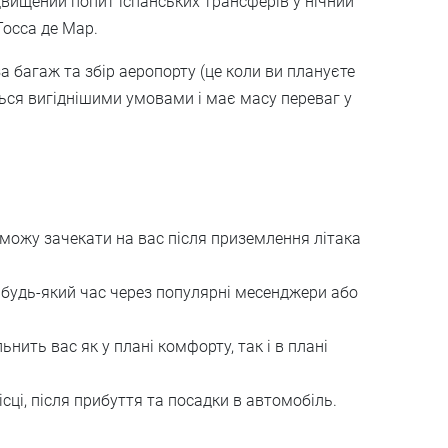
двищений попит іспанських трансферів у нічний
Тосса де Мар.
 багаж та збір аеропорту (це коли ви плануєте
яється вигіднішими умовами і має масу переваг у
 можу зачекати на вас після приземлення літака
будь-який час через популярні месенджери або
нить вас як у плані комфорту, так і в плані
ісці, після прибуття та посадки в автомобіль.