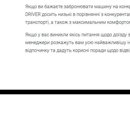
Якщо ви бажаєте забронювати машину на конкрет
DRIVER досить низькі в порівнянні з конкурент
транспорті, а також з максимальним комфорто
Якщо у вас виникли якісь питання щодо доїзду 
менеджери розкажуть вам усю найважливішу ін
відпочинку та дадуть корисні поради щодо відвід
Розрахунок вартості
Про компанію
А
© 2018-2024 - BarcelonaDri