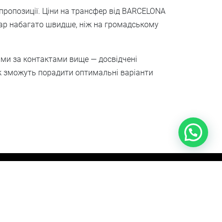
 пропозиції. Ціни на трансфер від BARCELONA
 Мар набагато швидше, ніж на громадському
нами за контактами вище — досвідчені
ж зможуть порадити оптимальні варіанти
граф
Шопінг
+34 633 02 06 20