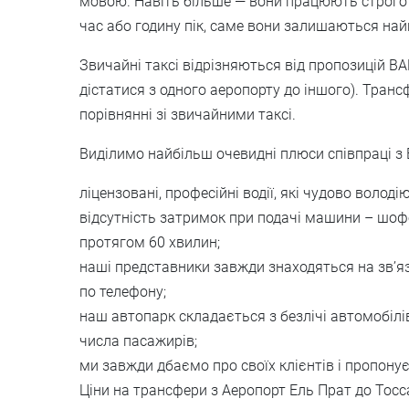
мовою. Навіть більше — вони працюють строго в
час або годину пік, саме вони залишаються на
Звичайні таксі відрізняються від пропозицій B
дістатися з одного аеропорту до іншого). Трансф
порівнянні зі звичайними таксі.
Виділимо найбільш очевидні плюси співпраці з
ліцензовані, професійні водії, які чудово володі
відсутність затримок при подачі машини – шофе
протягом 60 хвилин;
наші представники завжди знаходяться на зв’я
по телефону;
наш автопарк складається з безлічі автомобілів
числа пасажирів;
ми завжди дбаємо про своїх клієнтів і пропонуєм
Ціни на трансфери з Аеропорт Ель Прат до Тосс